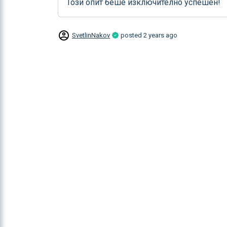
Този опит беше изключително успешен!
SvetlinNakov
posted
2 years ago