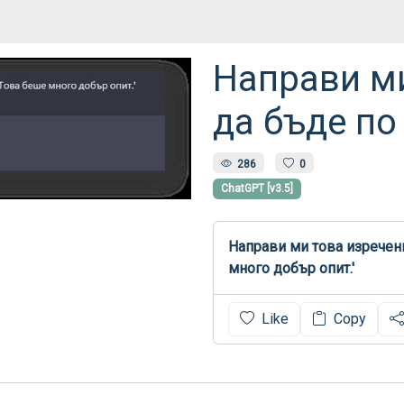
Направи м
да бъде по
286
0
ChatGPT [v3.5]
Направи ми това изречени
много добър опит.'
Like
Copy