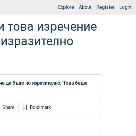
Explore
About
Register
Login
и това изречение
 изразително
е да бъде по изразително: 'Това беше 
Share
Bookmark