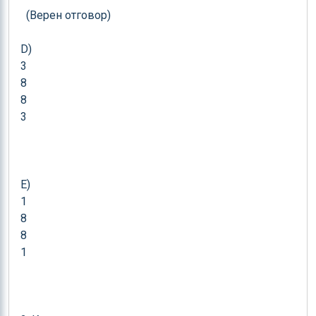
  (Верен отговор)

D) 

3

8

8

3

E) 

1

8

8

1
