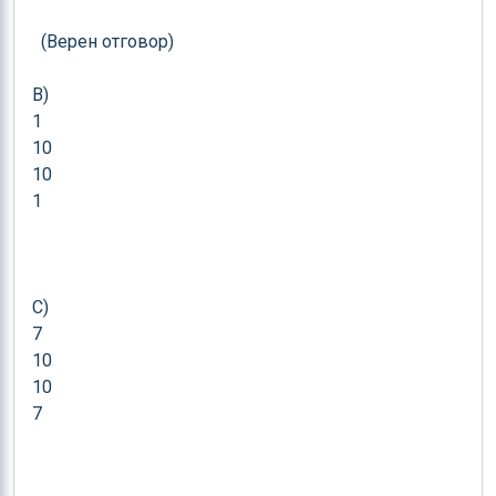
  (Верен отговор)

B) 

1

10

10

1

C) 

7

10

10

7
