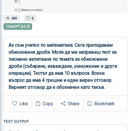
441
0
ChatGPT [v3.5]
Аз съм учител по математика. Сега преподавам 
обикновени дроби. Моля да ми направиш тест за 
писмено изпитване по темата за обикновени 
дроби (събиране, изваждане, умножение и други 
операции). Тестът да има 10 въпроса. Всеки 
въпрос да има 4 грешни и един верен отговор. 
Верният отговор да е обозначен като такъв.
Like
Copy
Share
Bookmark
TEXT OUTPUT