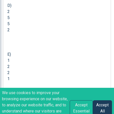
D) 

2

5

5

2

E) 

1

2

2

1

We use cookies to improve your
browsing experience on our website,
Show more
3. Какво е 
...
to analyze our website traffic, and to
Accept
Accept
understand where our visitors are
Essential
All