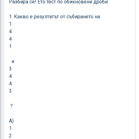
Разбира се! Ето тест по обикновени дроби:

1. Какво е резултатът от събирането на 

1

4

4

1

  и 

3

4

4

3

 ?

A) 

1

2
