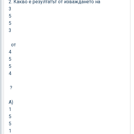
2. Какво е резултатът от изваждането на 

3

5

5

3

  от 

4

5

5

4

 ?

A) 

1

5

5

1
