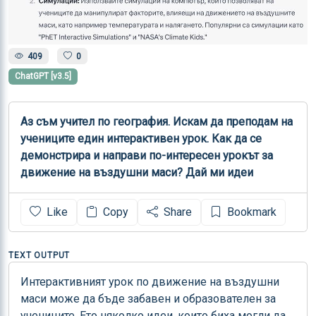
409
0
ChatGPT [v3.5]
Аз съм учител по география. Искам да преподам на 
учениците един интерактивен урок. Как да се 
демонстрира и направи по-интересен урокът за 
движение на въздушни маси? Дай ми идеи
Like
Copy
Share
Bookmark
TEXT OUTPUT
Интерактивният урок по движение на въздушни 
маси може да бъде забавен и образователен за 
учениците. Ето няколко идеи, които биха могли да 